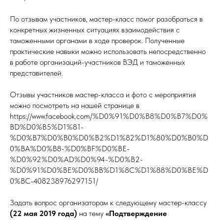
По отзывам участников, мастер-класс помог разобраться в
конкретных жизненных ситуациях взаимодействия с
таможенными органами в ходе проверок. Полученные
практические навыки можно использовать непосредственно
в работе организаций-участников ВЭД и таможенных
представителей.
Отзывы участников мастер-класса и фото с мероприятия
можно посмотреть на нашей странице в
https://www.facebook.com/%D0%91%D0%B8%D0%B7%D0%
BD%D0%B5%D1%81-
%D0%B7%D0%B0%D0%B2%D1%82%D1%80%D0%B0%D
0%BA%D0%B8-%D0%BF%D0%BE-
%D0%92%D0%AD%D0%94-%D0%B2-
%D0%91%D0%BE%D0%BB%D1%8C%D1%88%D0%BE%D
0%BC-408238976297151/
Задать вопрос организаторам к следующему мастер-классу
(22 мая 2019 года)
на тему
«Подтверждение