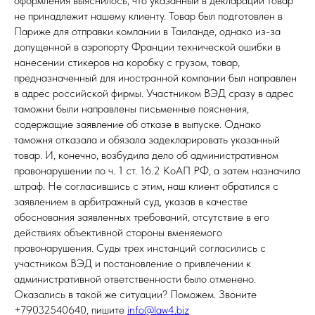
оформления выяснилось, что указанный в декларации товар
не принадлежит нашему клиенту. Товар был подготовлен в
Париже для отправки компании в Таиланде, однако из-за
допущенной в аэропорту Франции технической ошибки в
нанесении стикеров на коробку с грузом, товар,
предназначенный для иностранной компании был направлен
в адрес российской фирмы. Участником ВЭД сразу в адрес
таможни были направлены письменные пояснения,
содержащие заявление об отказе в выпуске. Однако
таможня отказала и обязала задекларировать указанный
товар. И, конечно, возбудила дело об административном
правонарушении по ч. 1 ст. 16.2 КоАП РФ, а затем назначила
штраф. Не согласившись с этим, наш клиент обратился с
заявлением в арбитражный суд, указав в качестве
обоснования заявленных требований, отсутствие в его
действиях объективной стороны вменяемого
правонарушения. Суды трех инстанций согласились с
участником ВЭД и постановление о привлечении к
административной ответственности было отменено.
Оказались в такой же ситуации? Поможем. Звоните
+79032540640, пишите
info@law4.biz