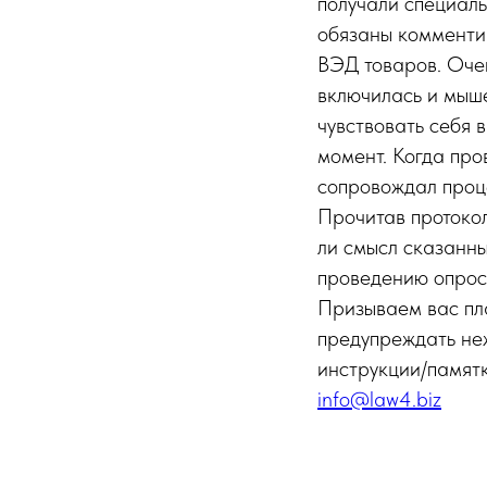
получали специаль
обязаны комменти
ВЭД товаров. Очен
включилась и мыше
чувствовать себя 
момент. Когда про
сопровождал проце
Прочитав протокол
ли смысл сказанны
проведению опроса
Призываем вас пл
предупреждать неж
инструкции/памятк
info@law4.biz