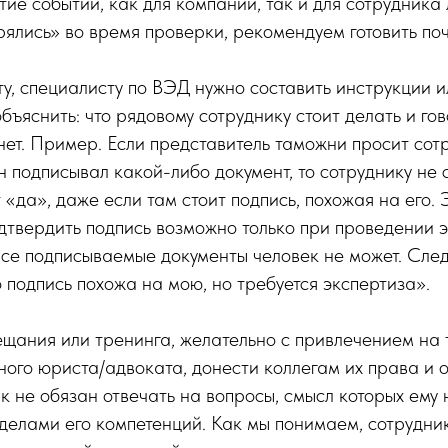
ие событий, как для компании, так и для сотрудника 
рялись» во время проверки, рекомендуем готовить по
сту, специалисту по ВЭД нужно составить инструкции и
бъяснить: что рядовому сотруднику стоит делать и го
 нет. Пример. Если представитель таможни просит сот
он подписывал какой-либо документ, то сотруднику не 
«да», даже если там стоит подпись, похожая на его. Э
дтвердить подпись возможно только при проведении э
все подписываемые документы человек не может. Следу
о подпись похожа на мою, но требуется экспертиза».
ещания или тренинга, желательно с привлечением на 
ого юриста/адвоката, донести коллегам их права и 
 не обязан отвечать на вопросы, смысл которых ему н
делами его компетенций. Как мы понимаем, сотрудни