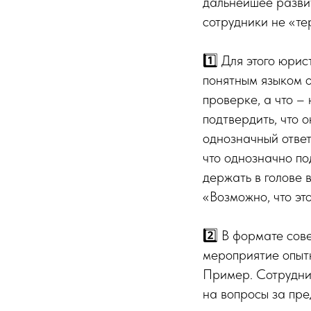
дальнейшее развит
сотрудники не «те
1️⃣ Для этого юри
понятным языком о
проверке, а что –
подтвердить, что 
однозначный ответ 
что однозначно по
держать в голове 
«Возможно, что эт
2️⃣ В формате сов
мероприятие опытн
Пример. Сотрудник
на вопросы за пре