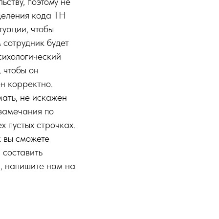
ству, поэтому не
деления кода ТН
туации, чтобы
 сотрудник будет
психологический
 чтобы он
н корректно.
мать, не искажен
 замечания по
х пустых строчках.
 вы сможете
 составить
, напишите нам на