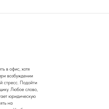
ь в офис, хотя
 при возбуждении
й стресс. Подойти
щику. Любое слово,
етает юридическую
иять на