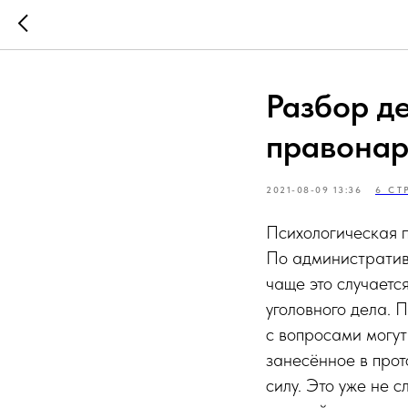
Разбор д
правонар
2021-08-09 13:36
6 СТ
Психологическая 
По административ
чаще это случаетс
уголовного дела. 
с вопросами могут
занесённое в прот
силу. Это уже не с