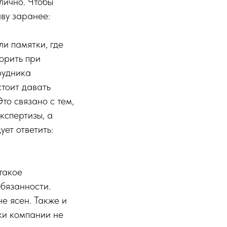
лично. Чтобы
чву заранее:
ли памятки, где
ворить при
рудника
стоит давать
то связано с тем,
кспертизы, а
ет ответить:
такое
обязанности.
е ясен. Также и
ки компании не