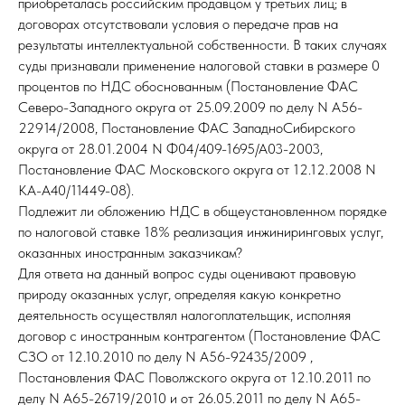
приобреталась российским продавцом у третьих лиц; в
договорах отсутствовали условия о передаче прав на
результаты интеллектуальной собственности. В таких случаях
суды признавали применение налоговой ставки в размере 0
процентов по НДС обоснованным (Постановление ФАС
Северо-Западного округа от 25.09.2009 по делу N А56-
22914/2008, Постановление ФАС ЗападноСибирского
округа от 28.01.2004 N Ф04/409-1695/А03-2003,
Постановление ФАС Московского округа от 12.12.2008 N
КА-А40/11449-08).
Подлежит ли обложению НДС в общеустановленном порядке
по налоговой ставке 18% реализация инжиниринговых услуг,
оказанных иностранным заказчикам?
Для ответа на данный вопрос суды оценивают правовую
природу оказанных услуг, определяя какую конкретно
деятельность осуществлял налогоплательщик, исполняя
договор с иностранным контрагентом (Постановление ФАС
СЗО от 12.10.2010 по делу N А56-92435/2009 ,
Постановления ФАС Поволжского округа от 12.10.2011 по
делу N А65-26719/2010 и от 26.05.2011 по делу N А65-